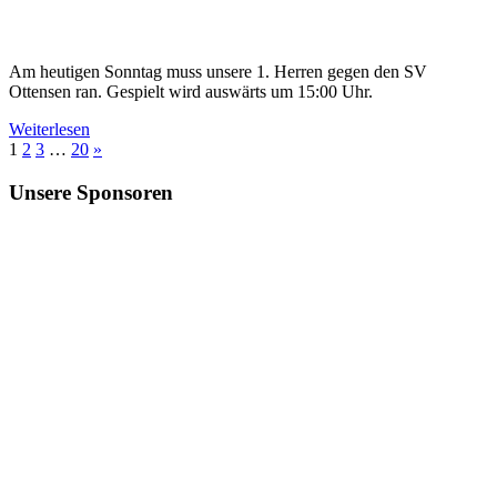
Am heutigen Sonntag muss unsere 1. Herren gegen den SV
Ottensen ran. Gespielt wird auswärts um 15:00 Uhr.
Weiterlesen
Seitennummerierung
Nächste
1
2
3
…
20
»
Beiträge
der
Unsere Sponsoren
Beiträge