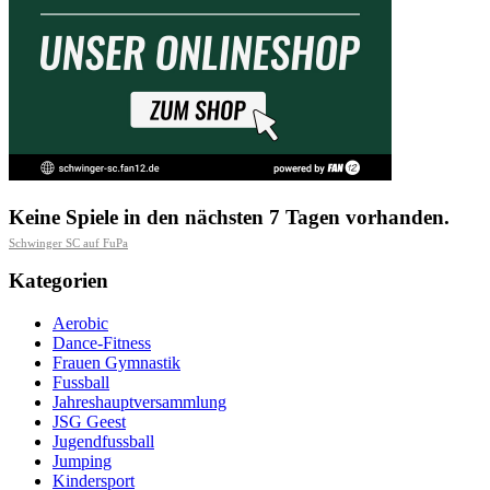
Keine Spiele in den nächsten 7 Tagen vorhanden.
Schwinger SC auf FuPa
Kategorien
Aerobic
Dance-Fitness
Frauen Gymnastik
Fussball
Jahreshauptversammlung
JSG Geest
Jugendfussball
Jumping
Kindersport