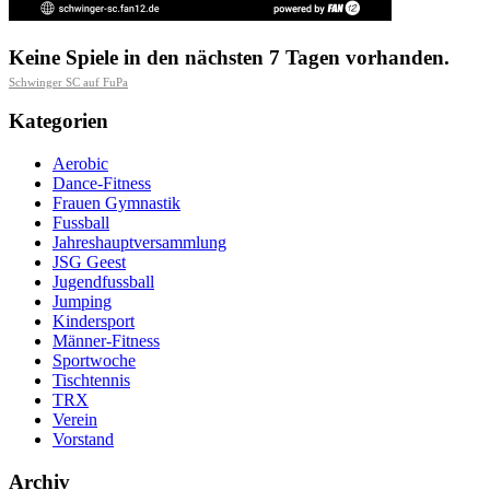
Keine Spiele in den nächsten 7 Tagen vorhanden.
Schwinger SC auf FuPa
Kategorien
Aerobic
Dance-Fitness
Frauen Gymnastik
Fussball
Jahreshauptversammlung
JSG Geest
Jugendfussball
Jumping
Kindersport
Männer-Fitness
Sportwoche
Tischtennis
TRX
Verein
Vorstand
Archiv