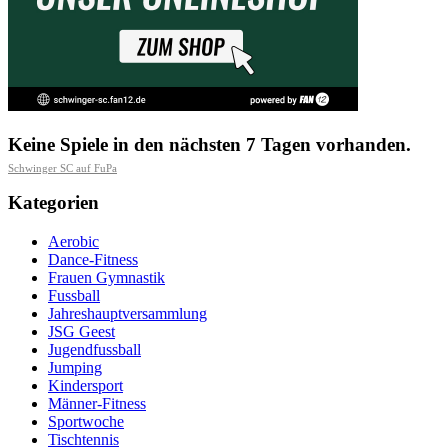
Keine Spiele in den nächsten 7 Tagen vorhanden.
Schwinger SC auf FuPa
Kategorien
Aerobic
Dance-Fitness
Frauen Gymnastik
Fussball
Jahreshauptversammlung
JSG Geest
Jugendfussball
Jumping
Kindersport
Männer-Fitness
Sportwoche
Tischtennis