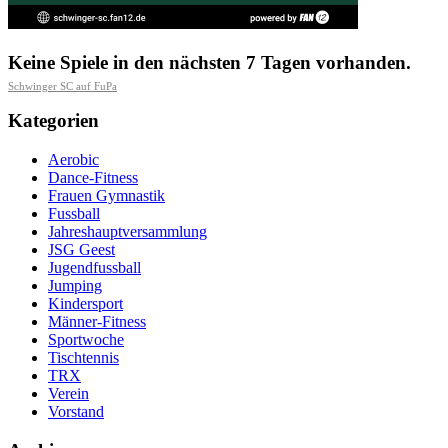
Keine Spiele in den nächsten 7 Tagen vorhanden.
Schwinger SC auf FuPa
Kategorien
Aerobic
Dance-Fitness
Frauen Gymnastik
Fussball
Jahreshauptversammlung
JSG Geest
Jugendfussball
Jumping
Kindersport
Männer-Fitness
Sportwoche
Tischtennis
TRX
Verein
Vorstand