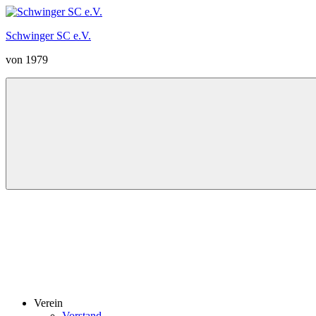
Zum
Inhalt
Schwinger SC e.V.
springen
von 1979
Menü
Verein
Vorstand