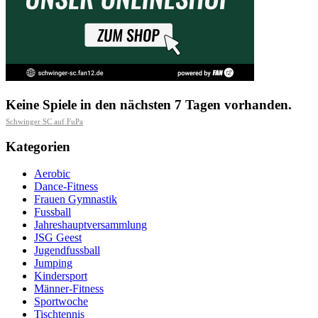
Keine Spiele in den nächsten 7 Tagen vorhanden.
Schwinger SC auf FuPa
Kategorien
Aerobic
Dance-Fitness
Frauen Gymnastik
Fussball
Jahreshauptversammlung
JSG Geest
Jugendfussball
Jumping
Kindersport
Männer-Fitness
Sportwoche
Tischtennis