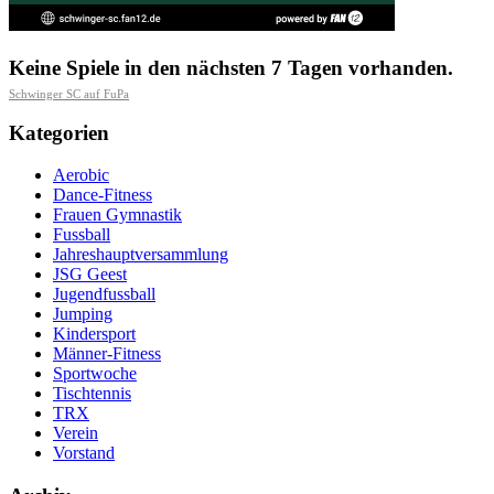
Keine Spiele in den nächsten 7 Tagen vorhanden.
Schwinger SC auf FuPa
Kategorien
Aerobic
Dance-Fitness
Frauen Gymnastik
Fussball
Jahreshauptversammlung
JSG Geest
Jugendfussball
Jumping
Kindersport
Männer-Fitness
Sportwoche
Tischtennis
TRX
Verein
Vorstand