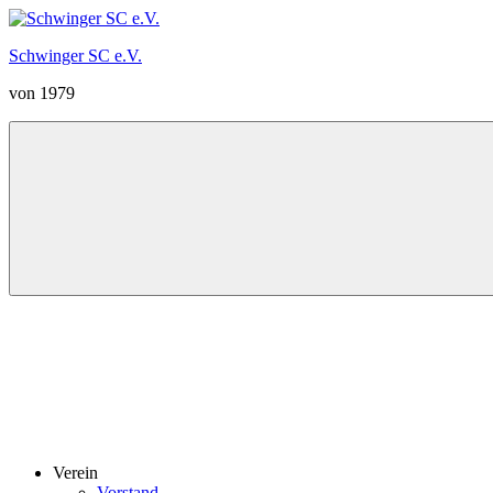
Zum
Inhalt
Schwinger SC e.V.
springen
von 1979
Menü
Verein
Vorstand